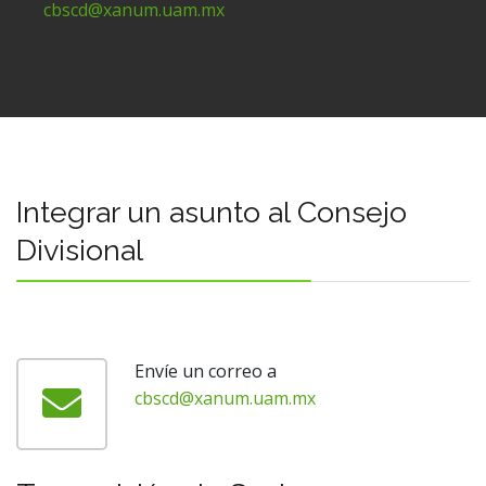
cbscd@xanum.uam.mx
Integrar un asunto al Consejo
Divisional
Envíe un correo a
cbscd@xanum.uam.mx