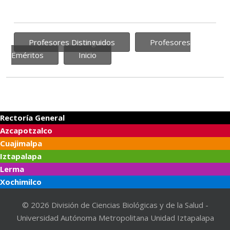
Profesores Distinguidos
Profesores
Eméritos
Inicio
Rectoría General
Azcapotzalco
Cuajimalpa
Iztapalapa
Lerma
Xochimilco
© 2026 División de Ciencias Biológicas y de la Salud -
Universidad Autónoma Metropolitana Unidad Iztapalapa