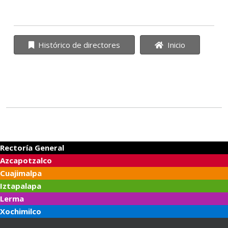
Histórico de directores
Inicio
Rectoría General
Azcapotzalco
Cuajimalpa
Iztapalapa
Lerma
Xochimilco