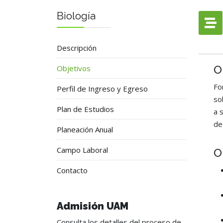
Biología
Descripción
O
Objetivos
Fo
Perfil de Ingreso y Egreso
so
Plan de Estudios
a 
de
Planeación Anual
Campo Laboral
O
Contacto
Admisión UAM
Consulta los detalles del proceso de