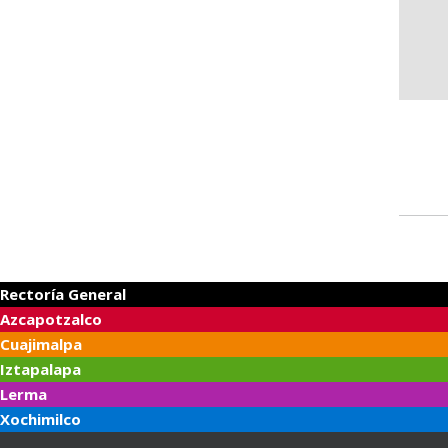
Rectoría General
Azcapotzalco
Cuajimalpa
Iztapalapa
Lerma
Xochimilco