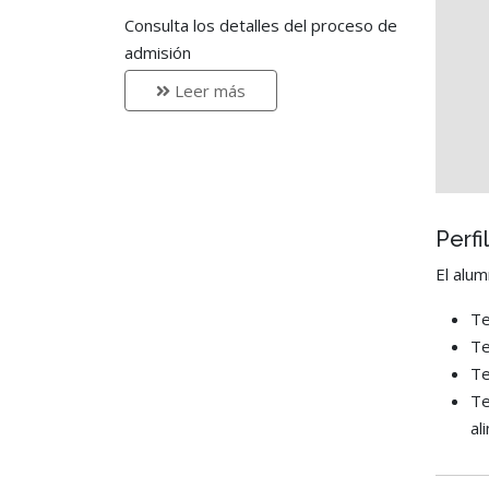
Consulta los detalles del proceso de
admisión
Leer más
Perfi
El alum
Te
Te
Te
Te
al