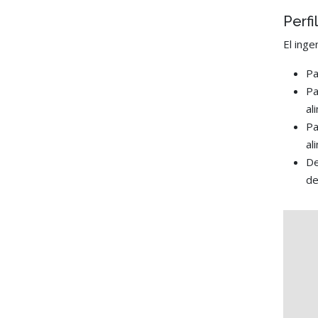
Perfi
El inge
Pa
Pa
al
Pa
al
De
de